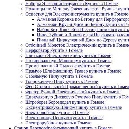
Наборы Электроинструмента Купить в Гомеле
Ножницы по Металлу Электрические Ручные купит
Оснастку для Электроинструмента купить в Гомеле
Алмазная Коронка по Бетону для Перфораторо
Алмазный Круг и Диск по Бетону купить в Г
Набор Бит, Ключей и Шестигранников купить
Пику, Зубило и Лопатку для Перфоратора куп
Пильный Циркулярный Диск по Дереву купит
Отбойный Молоток Электрический купить в Гомел
Перфоратор купить в Гомеле
Плиткорез Электрический купить в Гомеле
Полировальную Машинку купить в Гомеле
Промышленный Пылесос купить в Гомеле
Прямую Шлифмашинку Гравер купить в Гомеле
Сабельную Пилу купить в Гомеле
Торцовочную Пилу купить в Гомеле
Фен Строительный Промышленный купить в Гомел
Фрезер Ручной Электрический купить в Гомеле
Циркулярную Дисковую Ручную Пилу купить в Гом
Штроборез Бороздодел купить в Гомеле
Эксцентриковую Шлифмашину купить в Гомеле
Электролобзик купить в Гомеле
Электропилу Цепную купить в Гомеле
Электрорубанок купить в Гомеле
Станок Деревообрабатывающий купить в Гомеле