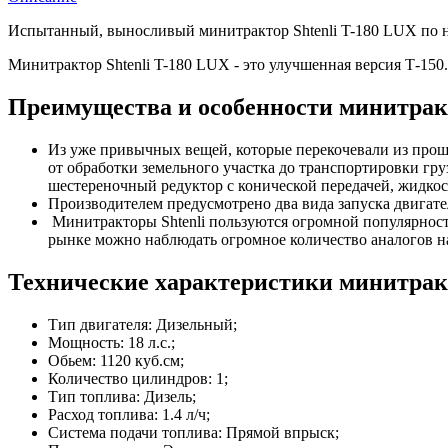
Испытанный, выносливый минитрактор Shtenli T-180 LUX по ни
Минитрактор Shtenli T-180 LUX - это улучшенная версия Т-150.
Преимущества и особенности минитракт
Из уже привычных вещей, которые перекочевали из прошло
от обработки земельного участка до транспортировки гр
шестереночный редуктор с конической передачей, жидко
Производителем предусмотрено два вида запуска двигател
Минитракторы Shtenli пользуются огромной популярность
рынке можно наблюдать огромное количество аналогов н
Технические характеристики минитракт
Тип двигателя: Дизельный;
Мощность: 18 л.с.;
Обьем: 1120 куб.см;
Количество цилиндров: 1;
Тип топлива: Дизель;
Расход топлива: 1.4 л/ч;
Система подачи топлива: Прямой впрыск;