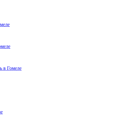
меле
омеле
ь в Гомеле
ле