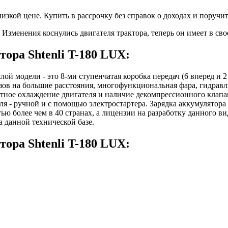
зкой цене. Купить в рассрочку без справок о доходах и поручит
 Изменения коснулись двигателя трактора, теперь он имеет в сво
ора Shtenli T-180 LUX:
й модели - это 8-ми ступенчатая коробка передач (6 вперед и 2
узов на большие расстояния, многофункциональная фара, гидрав
стное охлаждение двигателя и наличие декомпрессионного клапа
я - ручной и с помощью электростартера. Зарядка аккумулятора 
ю более чем в 40 странах, а лицензии на разработку данного в
а данной технической базе.
ора Shtenli T-180 LUX: