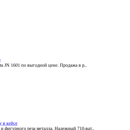
е
 JN 1601 по выгодной цене. Продажа в р..
 в кейсе
и фигурного реза металла. Надежный 710-ват..