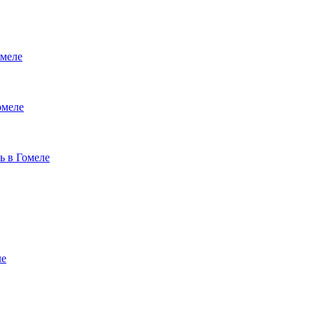
меле
омеле
ь в Гомеле
ле