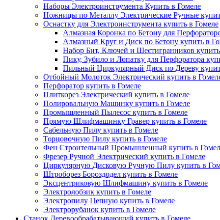
Наборы Электроинструмента Купить в Гомеле
Ножницы по Металлу Электрические Ручные купит
Оснастку для Электроинструмента купить в Гомеле
Алмазная Коронка по Бетону для Перфораторо
Алмазный Круг и Диск по Бетону купить в Г
Набор Бит, Ключей и Шестигранников купить
Пику, Зубило и Лопатку для Перфоратора куп
Пильный Циркулярный Диск по Дереву купит
Отбойный Молоток Электрический купить в Гомел
Перфоратор купить в Гомеле
Плиткорез Электрический купить в Гомеле
Полировальную Машинку купить в Гомеле
Промышленный Пылесос купить в Гомеле
Прямую Шлифмашинку Гравер купить в Гомеле
Сабельную Пилу купить в Гомеле
Торцовочную Пилу купить в Гомеле
Фен Строительный Промышленный купить в Гомел
Фрезер Ручной Электрический купить в Гомеле
Циркулярную Дисковую Ручную Пилу купить в Гом
Штроборез Бороздодел купить в Гомеле
Эксцентриковую Шлифмашину купить в Гомеле
Электролобзик купить в Гомеле
Электропилу Цепную купить в Гомеле
Электрорубанок купить в Гомеле
Станок Деревообрабатывающий купить в Гомеле