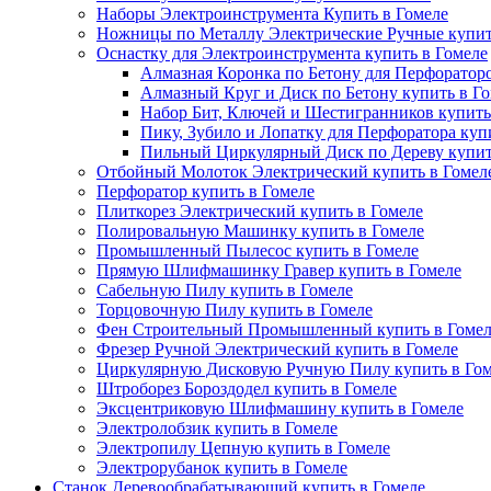
Наборы Электроинструмента Купить в Гомеле
Ножницы по Металлу Электрические Ручные купит
Оснастку для Электроинструмента купить в Гомеле
Алмазная Коронка по Бетону для Перфораторо
Алмазный Круг и Диск по Бетону купить в Г
Набор Бит, Ключей и Шестигранников купить
Пику, Зубило и Лопатку для Перфоратора куп
Пильный Циркулярный Диск по Дереву купит
Отбойный Молоток Электрический купить в Гомел
Перфоратор купить в Гомеле
Плиткорез Электрический купить в Гомеле
Полировальную Машинку купить в Гомеле
Промышленный Пылесос купить в Гомеле
Прямую Шлифмашинку Гравер купить в Гомеле
Сабельную Пилу купить в Гомеле
Торцовочную Пилу купить в Гомеле
Фен Строительный Промышленный купить в Гомел
Фрезер Ручной Электрический купить в Гомеле
Циркулярную Дисковую Ручную Пилу купить в Гом
Штроборез Бороздодел купить в Гомеле
Эксцентриковую Шлифмашину купить в Гомеле
Электролобзик купить в Гомеле
Электропилу Цепную купить в Гомеле
Электрорубанок купить в Гомеле
Станок Деревообрабатывающий купить в Гомеле