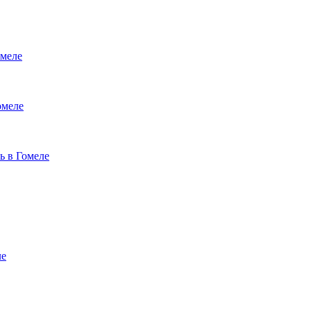
меле
омеле
ь в Гомеле
ле