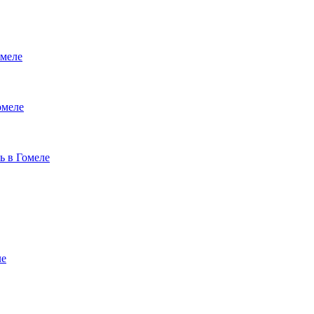
меле
омеле
ь в Гомеле
ле