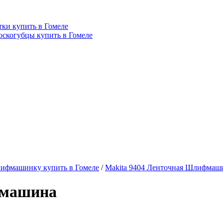
ки купить в Гомеле
оскогубцы купить в Гомеле
ифмашинку купить в Гомеле
/
Makita 9404 Ленточная Шлифмаш
фмашина