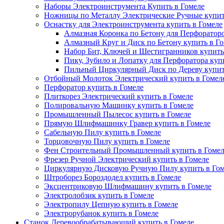
Наборы Электроинструмента Купить в Гомеле
Ножницы по Металлу Электрические Ручные купит
Оснастку для Электроинструмента купить в Гомеле
Алмазная Коронка по Бетону для Перфораторо
Алмазный Круг и Диск по Бетону купить в Г
Набор Бит, Ключей и Шестигранников купить
Пику, Зубило и Лопатку для Перфоратора куп
Пильный Циркулярный Диск по Дереву купит
Отбойный Молоток Электрический купить в Гомел
Перфоратор купить в Гомеле
Плиткорез Электрический купить в Гомеле
Полировальную Машинку купить в Гомеле
Промышленный Пылесос купить в Гомеле
Прямую Шлифмашинку Гравер купить в Гомеле
Сабельную Пилу купить в Гомеле
Торцовочную Пилу купить в Гомеле
Фен Строительный Промышленный купить в Гомел
Фрезер Ручной Электрический купить в Гомеле
Циркулярную Дисковую Ручную Пилу купить в Гом
Штроборез Бороздодел купить в Гомеле
Эксцентриковую Шлифмашину купить в Гомеле
Электролобзик купить в Гомеле
Электропилу Цепную купить в Гомеле
Электрорубанок купить в Гомеле
Станок Деревообрабатывающий купить в Гомеле