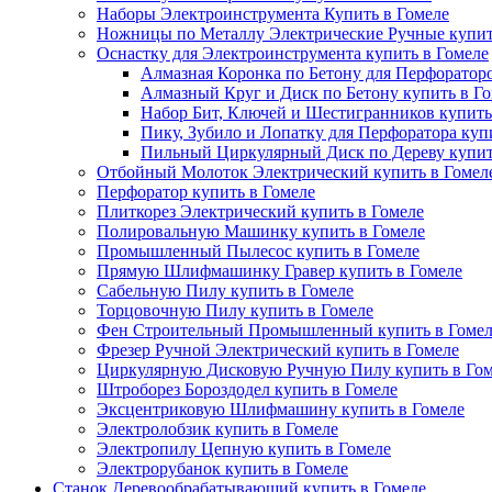
Наборы Электроинструмента Купить в Гомеле
Ножницы по Металлу Электрические Ручные купит
Оснастку для Электроинструмента купить в Гомеле
Алмазная Коронка по Бетону для Перфораторо
Алмазный Круг и Диск по Бетону купить в Г
Набор Бит, Ключей и Шестигранников купить
Пику, Зубило и Лопатку для Перфоратора куп
Пильный Циркулярный Диск по Дереву купит
Отбойный Молоток Электрический купить в Гомел
Перфоратор купить в Гомеле
Плиткорез Электрический купить в Гомеле
Полировальную Машинку купить в Гомеле
Промышленный Пылесос купить в Гомеле
Прямую Шлифмашинку Гравер купить в Гомеле
Сабельную Пилу купить в Гомеле
Торцовочную Пилу купить в Гомеле
Фен Строительный Промышленный купить в Гомел
Фрезер Ручной Электрический купить в Гомеле
Циркулярную Дисковую Ручную Пилу купить в Гом
Штроборез Бороздодел купить в Гомеле
Эксцентриковую Шлифмашину купить в Гомеле
Электролобзик купить в Гомеле
Электропилу Цепную купить в Гомеле
Электрорубанок купить в Гомеле
Станок Деревообрабатывающий купить в Гомеле