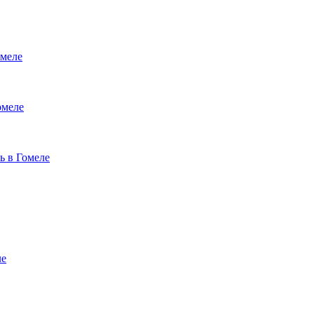
меле
омеле
ь в Гомеле
ле